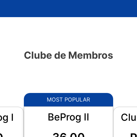
Clube de Membros
MOST POPULAR
BeProg II
g I
Clu