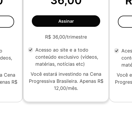
36,00
0
R
Assinar
R$ 36,00/trimestre
Acesso ao site e a todo
do
Aces
conteúdo exclusivo (vídeos,
ídeos,
cont
matérias, notícias etc)
maté
Você estará investindo na Cena
na Cena
Você e
Progressiva Brasileira. Apenas R$
penas R$
Progres
12,00/mês.