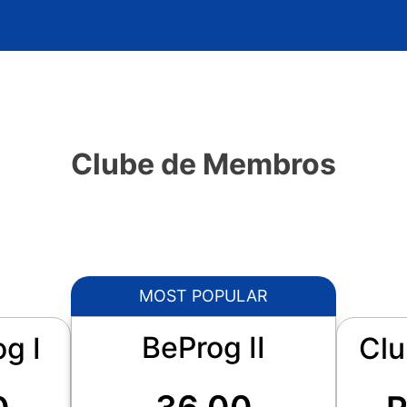
Clube de Membros
MOST POPULAR
BeProg II
g I
Clu