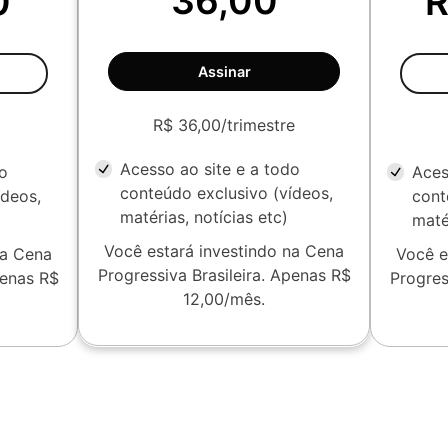
36,00
0
R
Assinar
R$ 36,00/trimestre
Acesso ao site e a todo
do
Aces
conteúdo exclusivo (vídeos,
ídeos,
cont
matérias, notícias etc)
maté
Você estará investindo na Cena
na Cena
Você e
Progressiva Brasileira. Apenas R$
penas R$
Progres
12,00/mês.