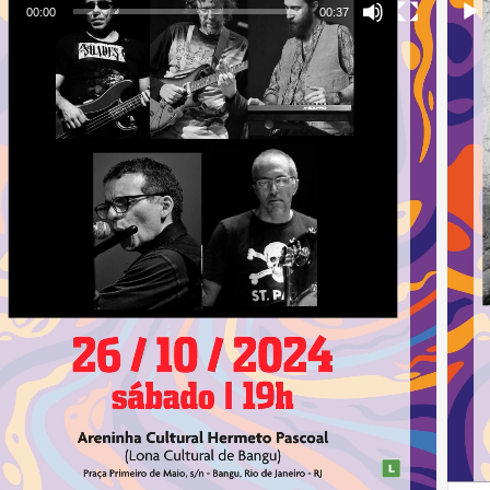
00:00
00:37
.