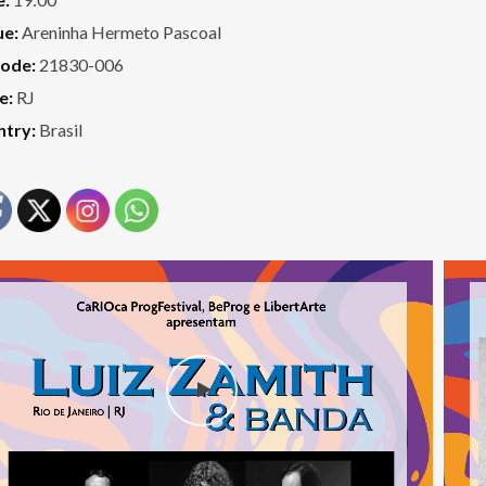
ue:
Areninha Hermeto Pascoal
code:
21830-006
e:
RJ
ntry:
Brasil
ador
Toca
de
eo
vídeo