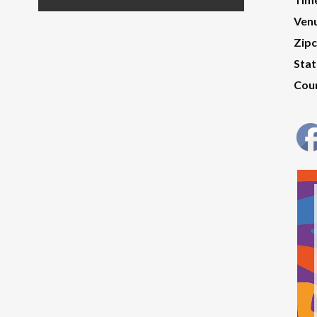
Ven
Zip
Stat
Cou
Toc
de
víd