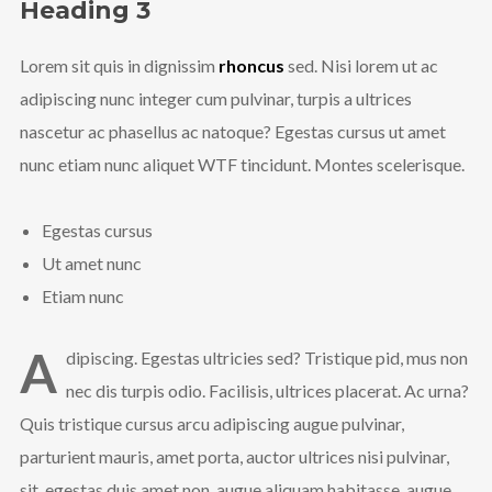
Heading 3
Lorem sit quis in dignissim
rhoncus
sed. Nisi lorem ut ac
adipiscing nunc integer cum pulvinar, turpis a ultrices
nascetur ac phasellus ac natoque? Egestas cursus ut amet
nunc etiam nunc aliquet
WTF
tincidunt. Montes scelerisque.
Egestas cursus
Ut amet nunc
Etiam nunc
A
dipiscing. Egestas ultricies sed? Tristique pid, mus non
nec dis turpis odio. Facilisis, ultrices placerat. Ac urna?
Quis tristique cursus arcu adipiscing augue pulvinar,
parturient mauris, amet porta, auctor ultrices nisi pulvinar,
sit, egestas duis amet non, augue aliquam habitasse, augue