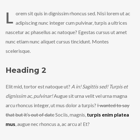
L
orem sit quis in dignissim rhoncus sed. Nisi lorem ut ac
adipiscing nunc integer cum pulvinar, turpis a ultrices
nascetur ac phasellus ac natoque? Egestas cursus ut amet
nunc etiam nunc aliquet cursus tincidunt. Montes
scelerisque.
Heading 2
Elit mid, tortor est natoque ut?
A in! Sagittis sed! Turpis et
dignissim ac, pulvinar!
Augue sit urna velit vel urna magna
arcu rhoncus integer, ut mus dolor a turpis?
I wanted to say
that but it’s out of date
Sociis, magnis,
turpis enim platea
mus
, augue nec rhoncus a, ac arcu a! Et?