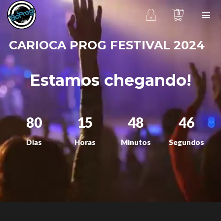
0
CARIOCA PROG FESTIVAL 2024
Estamos chegando!
80
15
48
46
Dias
Horas
Minutos
Segundos