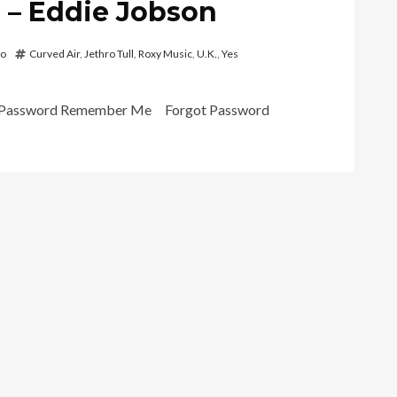
 – Eddie Jobson
vo
Curved Air
,
Jethro Tull
,
Roxy Music
,
U.K.
,
Yes
ame Password Remember Me Forgot Password