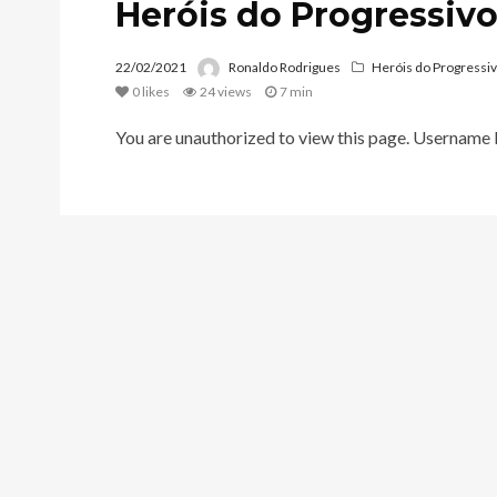
Heróis do Progressivo
22/02/2021
Ronaldo Rodrigues
Heróis do Progressi
0
likes
24 views
7 min
You are unauthorized to view this page. Usern