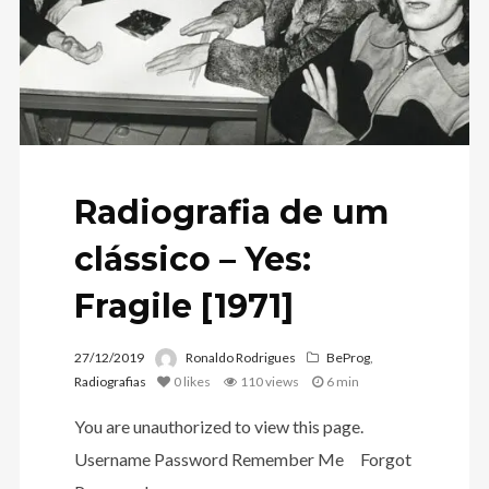
Radiografia de um
clássico – Yes:
Fragile [1971]
27/12/2019
Ronaldo Rodrigues
BeProg
,
Radiografias
0
likes
110 views
6 min
You are unauthorized to view this page.
Username Password Remember Me Forgot