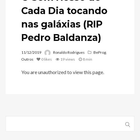
Cada Dia tocando
nas galáxias (RIP
Pedro Baldanza)
11/12/2019
Ronaldo Rodrigues
BeProg
,
Outros
0
likes
19 views
8 min
You are unauthorized to view this page.